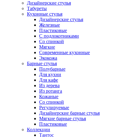
Дизайнерские стулья
Табуреты
Кухонные стулья
Дизайнерские стулья
Железные
Пластиковые
С подлокотниками
Со спинкой
Мягкие
Современные кухонные
Экокожа
Барные стулья
Полубарные
Для кухни
Для кафе
Из дерева
Из ротанга
Кожаные
Со спинкой
Регулируемые
Дизайнерские барные стулья
Мягкие барные стулья
Пластиковые
Коллекции
Тантос