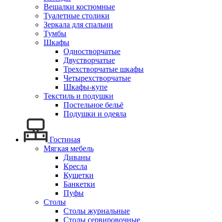
Вешалки костюмные
Туалетные столики
Зеркала для спальни
Тумбы
Шкафы
Одностворчатые
Двустворчатые
Трехстворчатые шкафы
Четырехстворчатые
Шкафы-купе
Текстиль и подушки
Постельное бельё
Подушки и одеяла
Гостиная
Мягкая мебель
Диваны
Кресла
Кушетки
Банкетки
Пуфы
Столы
Столы журнальные
Столы сервировочные