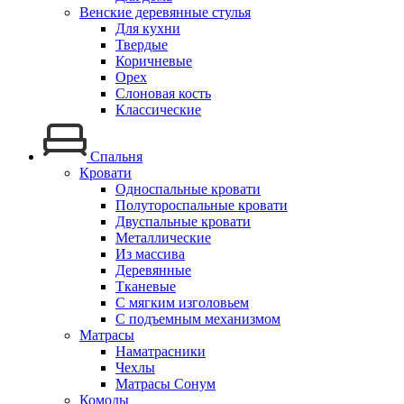
Венские деревянные стулья
Для кухни
Твердые
Коричневые
Орех
Слоновая кость
Классические
Спальня
Кровати
Односпальные кровати
Полутороспальные кровати
Двуспальные кровати
Металлические
Из массива
Деревянные
Тканевые
С мягким изголовьем
С подъемным механизмом
Матрасы
Наматрасники
Чехлы
Матрасы Сонум
Комоды