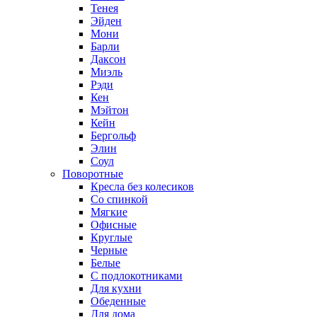
Тенея
Эйден
Мони
Барли
Даксон
Миэль
Рэди
Кен
Мэйтон
Кейн
Бергольф
Элин
Соул
Поворотные
Кресла без колесиков
Со спинкой
Мягкие
Офисные
Круглые
Черные
Белые
С подлокотниками
Для кухни
Обеденные
Для дома