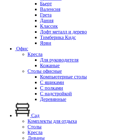
Бьерт
Валенсия
Грета
Дания
Классик
Лофт металл и дерево
Тимберика Кидс
Ярви
Офис
Кресла
Для руководителя
Кожаные
Столы офисные
Компьютерные столы
С ящиками
С полками
С надстройкой
Деревянные
Сад
Комплекты для отдыха
Столы
Кресла
Диваны