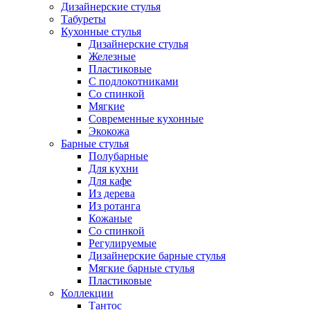
Дизайнерские стулья
Табуреты
Кухонные стулья
Дизайнерские стулья
Железные
Пластиковые
С подлокотниками
Со спинкой
Мягкие
Современные кухонные
Экокожа
Барные стулья
Полубарные
Для кухни
Для кафе
Из дерева
Из ротанга
Кожаные
Со спинкой
Регулируемые
Дизайнерские барные стулья
Мягкие барные стулья
Пластиковые
Коллекции
Тантос