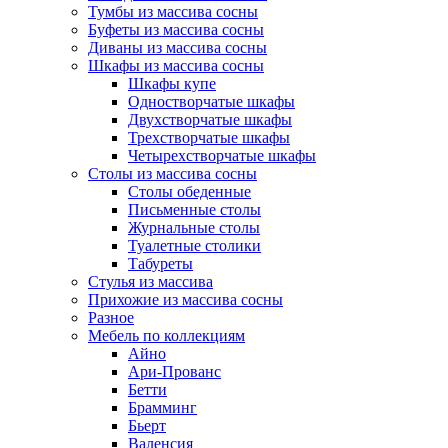
Тумбы из массива сосны
Буфеты из массива сосны
Диваны из массива сосны
Шкафы из массива сосны
Шкафы купе
Одностворчатые шкафы
Двухстворчатые шкафы
Трехстворчатые шкафы
Четырехстворчатые шкафы
Столы из массива сосны
Столы обеденные
Письменные столы
Журнальные столы
Туалетные столики
Табуреты
Стулья из массива
Прихожие из массива сосны
Разное
Мебель по коллекциям
Айно
Ари-Прованс
Бетти
Брамминг
Бьерт
Валенсия