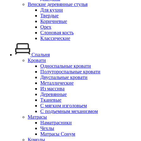
Венские деревянные стулья
Для кухни
Твердые
Коричневые
Орех
Слоновая кость
Классические
Спальня
Кровати
Односпальные кровати
Полутороспальные кровати
Двуспальные кровати
Металлические
Из массива
Деревянные
Тканевые
С мягким изголовьем
С подъемным механизмом
Матрасы
Наматрасники
Чехлы
Матрасы Сонум
Комоды