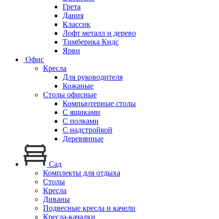
Грета
Дания
Классик
Лофт металл и дерево
Тимберика Кидс
Ярви
Офис
Кресла
Для руководителя
Кожаные
Столы офисные
Компьютерные столы
С ящиками
С полками
С надстройкой
Деревянные
Сад
Комплекты для отдыха
Столы
Кресла
Диваны
Подвесные кресла и качели
Кресла-качалки