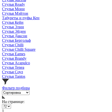
Стулья Ready
Стулья Мони
Стулья Мэйтон
Табуреты и пуфы Кен
Стулья Кейн
Стулья Элин
Стулья Эйден
Стулья Даксон
Стулья Бергольф
Стулья Chilli
Стулья Chilli Square
Стулья Eames
Стулья Brandy
Стулья Acapulco
Стулья Tenea
Стулья Соул
Стулья Tantos
Фильтр подбора
На странице:
1