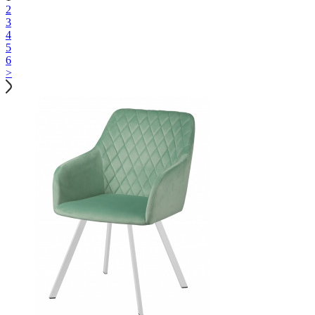
2
3
4
5
6
>