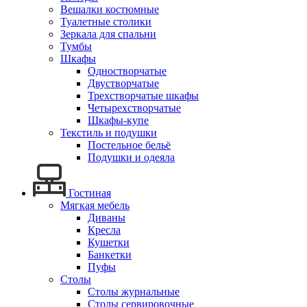
Вешалки костюмные
Туалетные столики
Зеркала для спальни
Тумбы
Шкафы
Одностворчатые
Двустворчатые
Трехстворчатые шкафы
Четырехстворчатые
Шкафы-купе
Текстиль и подушки
Постельное бельё
Подушки и одеяла
Гостиная
Мягкая мебель
Диваны
Кресла
Кушетки
Банкетки
Пуфы
Столы
Столы журнальные
Столы сервировочные