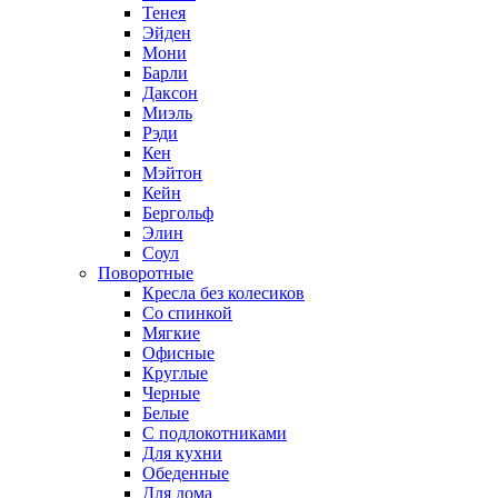
Тенея
Эйден
Мони
Барли
Даксон
Миэль
Рэди
Кен
Мэйтон
Кейн
Бергольф
Элин
Соул
Поворотные
Кресла без колесиков
Со спинкой
Мягкие
Офисные
Круглые
Черные
Белые
С подлокотниками
Для кухни
Обеденные
Для дома