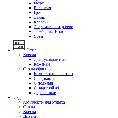
Бьерт
Валенсия
Грета
Дания
Классик
Лофт металл и дерево
Тимберика Кидс
Ярви
Офис
Кресла
Для руководителя
Кожаные
Столы офисные
Компьютерные столы
С ящиками
С полками
С надстройкой
Деревянные
Сад
Комплекты для отдыха
Столы
Кресла
Диваны