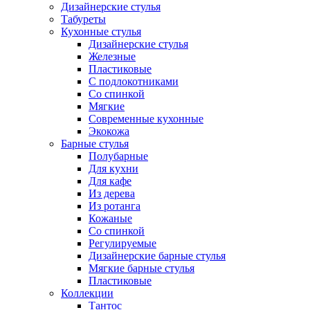
Дизайнерские стулья
Табуреты
Кухонные стулья
Дизайнерские стулья
Железные
Пластиковые
С подлокотниками
Со спинкой
Мягкие
Современные кухонные
Экокожа
Барные стулья
Полубарные
Для кухни
Для кафе
Из дерева
Из ротанга
Кожаные
Со спинкой
Регулируемые
Дизайнерские барные стулья
Мягкие барные стулья
Пластиковые
Коллекции
Тантос