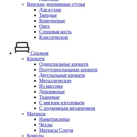
Венские деревянные стулья
Для кухни
Твердые
Коричневые
Орех
Слоновая кость
Классические
Спальня
Кровати
Односпальные кровати
Полутороспальные кровати
Двуспальные кровати
Металлические
Из массива
Деревянные
Тканевые
С мягким изголовьем
С подъемным механизмом
Матрасы
Наматрасники
Чехлы
Матрасы Сонум
Комоды