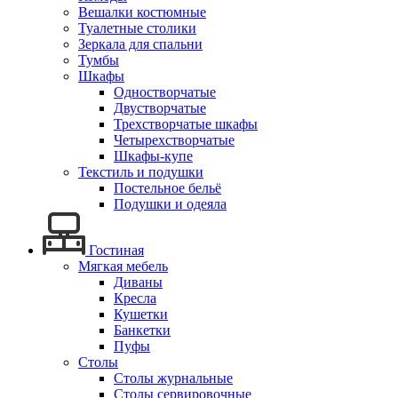
Вешалки костюмные
Туалетные столики
Зеркала для спальни
Тумбы
Шкафы
Одностворчатые
Двустворчатые
Трехстворчатые шкафы
Четырехстворчатые
Шкафы-купе
Текстиль и подушки
Постельное бельё
Подушки и одеяла
Гостиная
Мягкая мебель
Диваны
Кресла
Кушетки
Банкетки
Пуфы
Столы
Столы журнальные
Столы сервировочные