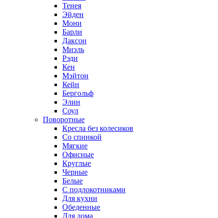
Тенея
Эйден
Мони
Барли
Даксон
Миэль
Рэди
Кен
Мэйтон
Кейн
Бергольф
Элин
Соул
Поворотные
Кресла без колесиков
Со спинкой
Мягкие
Офисные
Круглые
Черные
Белые
С подлокотниками
Для кухни
Обеденные
Для дома