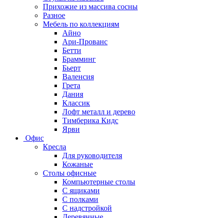
Прихожие из массива сосны
Разное
Мебель по коллекциям
Айно
Ари-Прованс
Бетти
Брамминг
Бьерт
Валенсия
Грета
Дания
Классик
Лофт металл и дерево
Тимберика Кидс
Ярви
Офис
Кресла
Для руководителя
Кожаные
Столы офисные
Компьютерные столы
С ящиками
С полками
С надстройкой
Деревянные