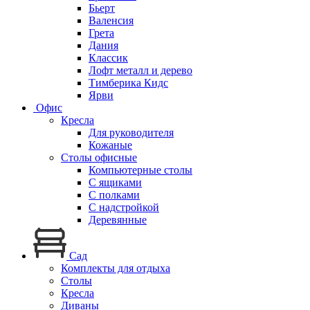
Бьерт
Валенсия
Грета
Дания
Классик
Лофт металл и дерево
Тимберика Кидс
Ярви
Офис
Кресла
Для руководителя
Кожаные
Столы офисные
Компьютерные столы
С ящиками
С полками
С надстройкой
Деревянные
Сад
Комплекты для отдыха
Столы
Кресла
Диваны