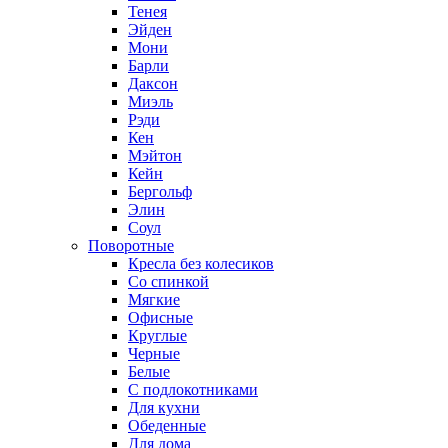
Тенея
Эйден
Мони
Барли
Даксон
Миэль
Рэди
Кен
Мэйтон
Кейн
Бергольф
Элин
Соул
Поворотные
Кресла без колесиков
Со спинкой
Мягкие
Офисные
Круглые
Черные
Белые
С подлокотниками
Для кухни
Обеденные
Для дома