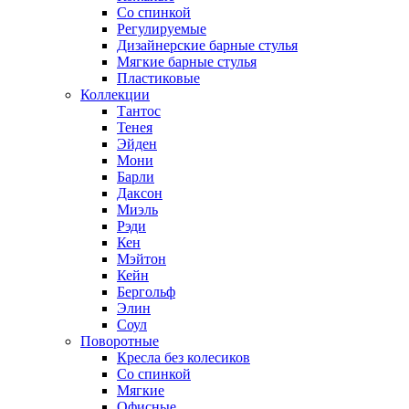
Со спинкой
Регулируемые
Дизайнерские барные стулья
Мягкие барные стулья
Пластиковые
Коллекции
Тантос
Тенея
Эйден
Мони
Барли
Даксон
Миэль
Рэди
Кен
Мэйтон
Кейн
Бергольф
Элин
Соул
Поворотные
Кресла без колесиков
Со спинкой
Мягкие
Офисные