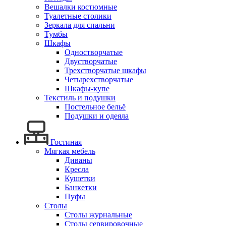
Вешалки костюмные
Туалетные столики
Зеркала для спальни
Тумбы
Шкафы
Одностворчатые
Двустворчатые
Трехстворчатые шкафы
Четырехстворчатые
Шкафы-купе
Текстиль и подушки
Постельное бельё
Подушки и одеяла
Гостиная
Мягкая мебель
Диваны
Кресла
Кушетки
Банкетки
Пуфы
Столы
Столы журнальные
Столы сервировочные