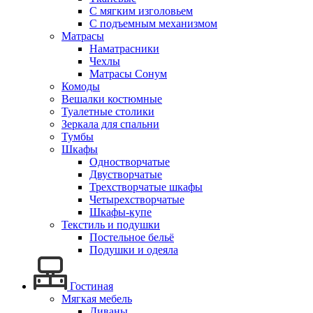
С мягким изголовьем
С подъемным механизмом
Матрасы
Наматрасники
Чехлы
Матрасы Сонум
Комоды
Вешалки костюмные
Туалетные столики
Зеркала для спальни
Тумбы
Шкафы
Одностворчатые
Двустворчатые
Трехстворчатые шкафы
Четырехстворчатые
Шкафы-купе
Текстиль и подушки
Постельное бельё
Подушки и одеяла
Гостиная
Мягкая мебель
Диваны