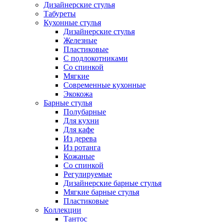
Дизайнерские стулья
Табуреты
Кухонные стулья
Дизайнерские стулья
Железные
Пластиковые
С подлокотниками
Со спинкой
Мягкие
Современные кухонные
Экокожа
Барные стулья
Полубарные
Для кухни
Для кафе
Из дерева
Из ротанга
Кожаные
Со спинкой
Регулируемые
Дизайнерские барные стулья
Мягкие барные стулья
Пластиковые
Коллекции
Тантос