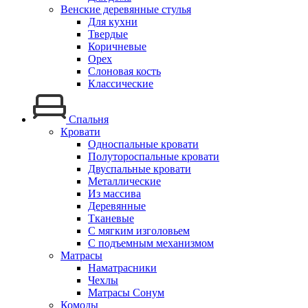
Венские деревянные стулья
Для кухни
Твердые
Коричневые
Орех
Слоновая кость
Классические
Спальня
Кровати
Односпальные кровати
Полутороспальные кровати
Двуспальные кровати
Металлические
Из массива
Деревянные
Тканевые
С мягким изголовьем
С подъемным механизмом
Матрасы
Наматрасники
Чехлы
Матрасы Сонум
Комоды