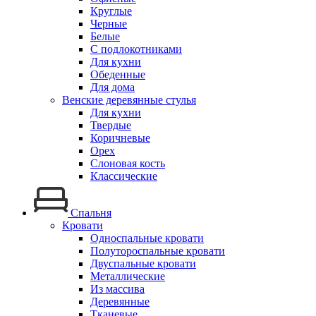
Круглые
Черные
Белые
С подлокотниками
Для кухни
Обеденные
Для дома
Венские деревянные стулья
Для кухни
Твердые
Коричневые
Орех
Слоновая кость
Классические
Спальня
Кровати
Односпальные кровати
Полутороспальные кровати
Двуспальные кровати
Металлические
Из массива
Деревянные
Тканевые