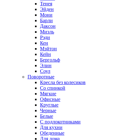
Тенея
Эйден
Мони
Барли
Даксон
Миэль
Рэди
Кен
Мэйтон
Кейн
Бергольф
Элин
Соул
Поворотные
Кресла без колесиков
Со спинкой
Мягкие
Офисные
Круглые
Черные
Белые
С подлокотниками
Для кухни
Обеденные
Для дома