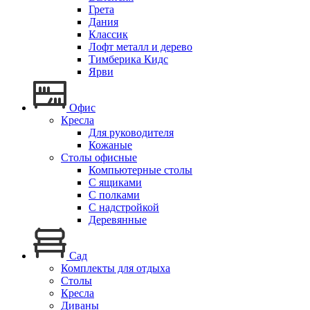
Грета
Дания
Классик
Лофт металл и дерево
Тимберика Кидс
Ярви
Офис
Кресла
Для руководителя
Кожаные
Столы офисные
Компьютерные столы
С ящиками
С полками
С надстройкой
Деревянные
Сад
Комплекты для отдыха
Столы
Кресла
Диваны