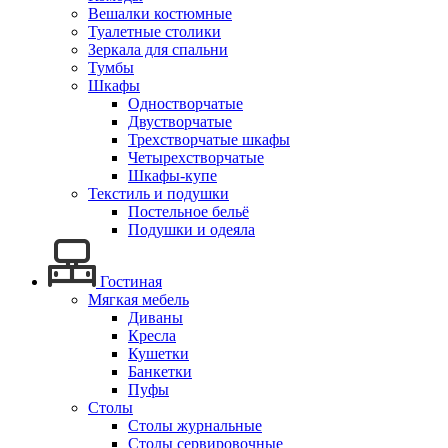
Вешалки костюмные
Туалетные столики
Зеркала для спальни
Тумбы
Шкафы
Одностворчатые
Двустворчатые
Трехстворчатые шкафы
Четырехстворчатые
Шкафы-купе
Текстиль и подушки
Постельное бельё
Подушки и одеяла
Гостиная
Мягкая мебель
Диваны
Кресла
Кушетки
Банкетки
Пуфы
Столы
Столы журнальные
Столы сервировочные