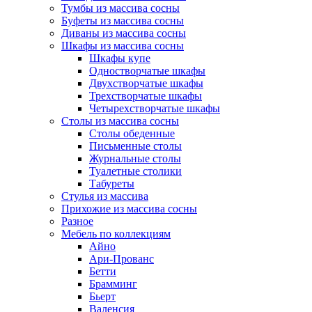
Тумбы из массива сосны
Буфеты из массива сосны
Диваны из массива сосны
Шкафы из массива сосны
Шкафы купе
Одностворчатые шкафы
Двухстворчатые шкафы
Трехстворчатые шкафы
Четырехстворчатые шкафы
Столы из массива сосны
Столы обеденные
Письменные столы
Журнальные столы
Туалетные столики
Табуреты
Стулья из массива
Прихожие из массива сосны
Разное
Мебель по коллекциям
Айно
Ари-Прованс
Бетти
Брамминг
Бьерт
Валенсия