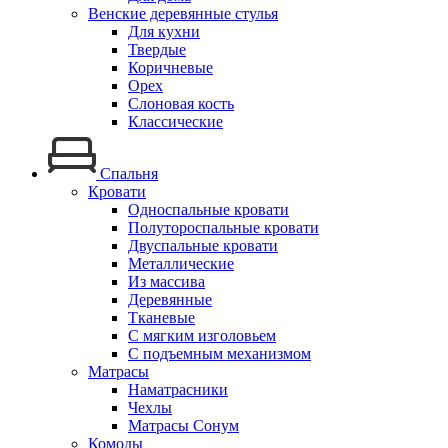
Венские деревянные стулья
Для кухни
Твердые
Коричневые
Орех
Слоновая кость
Классические
Спальня
Кровати
Односпальные кровати
Полутороспальные кровати
Двуспальные кровати
Металлические
Из массива
Деревянные
Тканевые
С мягким изголовьем
С подъемным механизмом
Матрасы
Наматрасники
Чехлы
Матрасы Сонум
Комоды