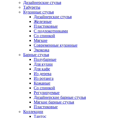
Дизайнерские стулья
Табуреты
Кухонные стулья
Дизайнерские стулья
Железные
Пластиковые
С подлокотниками
Со спинкой
Мягкие
Современные кухонные
Экокожа
Барные стулья
Полубарные
Для кухни
Для кафе
Из дерева
Из ротанга
Кожаные
Со спинкой
Регулируемые
Дизайнерские барные стулья
Мягкие барные стулья
Пластиковые
Коллекции
Тантос