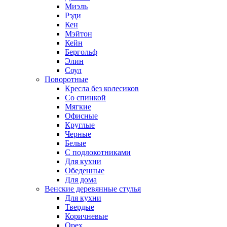
Миэль
Рэди
Кен
Мэйтон
Кейн
Бергольф
Элин
Соул
Поворотные
Кресла без колесиков
Со спинкой
Мягкие
Офисные
Круглые
Черные
Белые
С подлокотниками
Для кухни
Обеденные
Для дома
Венские деревянные стулья
Для кухни
Твердые
Коричневые
Орех