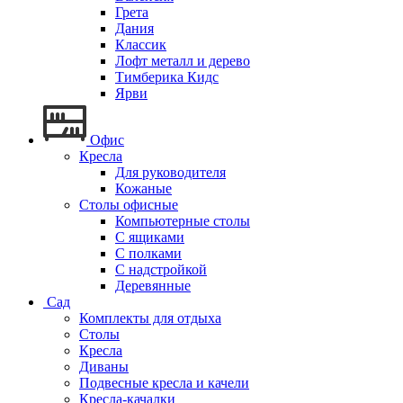
Грета
Дания
Классик
Лофт металл и дерево
Тимберика Кидс
Ярви
Офис
Кресла
Для руководителя
Кожаные
Столы офисные
Компьютерные столы
С ящиками
С полками
С надстройкой
Деревянные
Сад
Комплекты для отдыха
Столы
Кресла
Диваны
Подвесные кресла и качели
Кресла-качалки