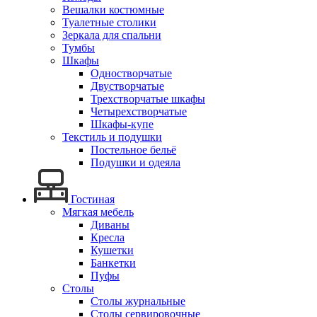
Вешалки костюмные
Туалетные столики
Зеркала для спальни
Тумбы
Шкафы
Одностворчатые
Двустворчатые
Трехстворчатые шкафы
Четырехстворчатые
Шкафы-купе
Текстиль и подушки
Постельное бельё
Подушки и одеяла
Гостиная
Мягкая мебель
Диваны
Кресла
Кушетки
Банкетки
Пуфы
Столы
Столы журнальные
Столы сервировочные