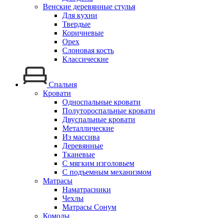
Венские деревянные стулья
Для кухни
Твердые
Коричневые
Орех
Слоновая кость
Классические
Спальня
Кровати
Односпальные кровати
Полутороспальные кровати
Двуспальные кровати
Металлические
Из массива
Деревянные
Тканевые
С мягким изголовьем
С подъемным механизмом
Матрасы
Наматрасники
Чехлы
Матрасы Сонум
Комоды