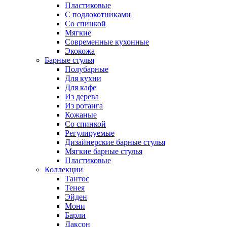
Пластиковые
С подлокотниками
Со спинкой
Мягкие
Современные кухонные
Экокожа
Барные стулья
Полубарные
Для кухни
Для кафе
Из дерева
Из ротанга
Кожаные
Со спинкой
Регулируемые
Дизайнерские барные стулья
Мягкие барные стулья
Пластиковые
Коллекции
Тантос
Тенея
Эйден
Мони
Барли
Даксон