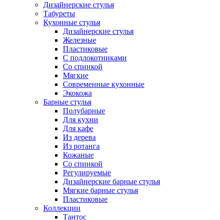
Дизайнерские стулья
Табуреты
Кухонные стулья
Дизайнерские стулья
Железные
Пластиковые
С подлокотниками
Со спинкой
Мягкие
Современные кухонные
Экокожа
Барные стулья
Полубарные
Для кухни
Для кафе
Из дерева
Из ротанга
Кожаные
Со спинкой
Регулируемые
Дизайнерские барные стулья
Мягкие барные стулья
Пластиковые
Коллекции
Тантос