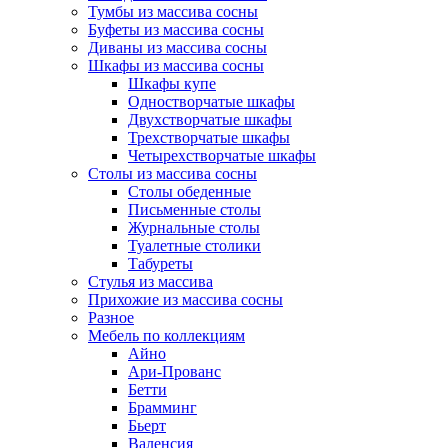
Тумбы из массива сосны
Буфеты из массива сосны
Диваны из массива сосны
Шкафы из массива сосны
Шкафы купе
Одностворчатые шкафы
Двухстворчатые шкафы
Трехстворчатые шкафы
Четырехстворчатые шкафы
Столы из массива сосны
Столы обеденные
Письменные столы
Журнальные столы
Туалетные столики
Табуреты
Стулья из массива
Прихожие из массива сосны
Разное
Мебель по коллекциям
Айно
Ари-Прованс
Бетти
Брамминг
Бьерт
Валенсия