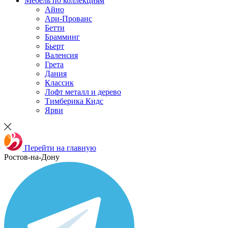
Мебель по коллекциям
Айно
Ари-Прованс
Бетти
Брамминг
Бьерт
Валенсия
Грета
Дания
Классик
Лофт металл и дерево
Тимберика Кидс
Ярви
Перейти на главную
Ростов-на-Дону