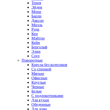
Тенея
Эйден
Мони
Барли
Даксон
Миэль
Рэди
Кен
Мэйтон
Кейн
Бергольф
Элин
Соул
Поворотные
Кресла без колесиков
Со спинкой
Мягкие
Офисные
Круглые
Черные
Белые
С подлокотниками
Для кухни
Обеденные
Для дома