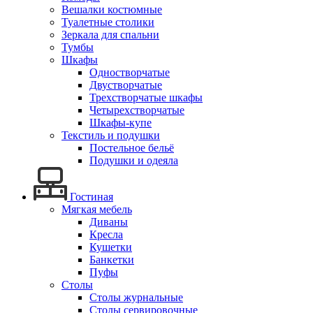
Вешалки костюмные
Туалетные столики
Зеркала для спальни
Тумбы
Шкафы
Одностворчатые
Двустворчатые
Трехстворчатые шкафы
Четырехстворчатые
Шкафы-купе
Текстиль и подушки
Постельное бельё
Подушки и одеяла
Гостиная
Мягкая мебель
Диваны
Кресла
Кушетки
Банкетки
Пуфы
Столы
Столы журнальные
Столы сервировочные