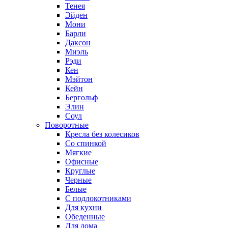
Тенея
Эйден
Мони
Барли
Даксон
Миэль
Рэди
Кен
Мэйтон
Кейн
Бергольф
Элин
Соул
Поворотные
Кресла без колесиков
Со спинкой
Мягкие
Офисные
Круглые
Черные
Белые
С подлокотниками
Для кухни
Обеденные
Для дома