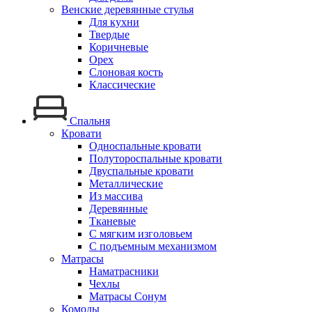
Венские деревянные стулья
Для кухни
Твердые
Коричневые
Орех
Слоновая кость
Классические
Спальня
Кровати
Односпальные кровати
Полутороспальные кровати
Двуспальные кровати
Металлические
Из массива
Деревянные
Тканевые
С мягким изголовьем
С подъемным механизмом
Матрасы
Наматрасники
Чехлы
Матрасы Сонум
Комоды