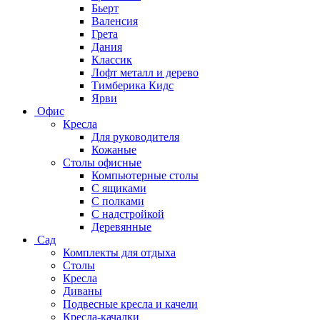
Бьерт
Валенсия
Грета
Дания
Классик
Лофт металл и дерево
Тимберика Кидс
Ярви
Офис
Кресла
Для руководителя
Кожаные
Столы офисные
Компьютерные столы
С ящиками
С полками
С надстройкой
Деревянные
Сад
Комплекты для отдыха
Столы
Кресла
Диваны
Подвесные кресла и качели
Кресла-качалки