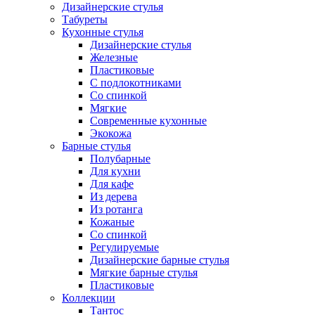
Дизайнерские стулья
Табуреты
Кухонные стулья
Дизайнерские стулья
Железные
Пластиковые
С подлокотниками
Со спинкой
Мягкие
Современные кухонные
Экокожа
Барные стулья
Полубарные
Для кухни
Для кафе
Из дерева
Из ротанга
Кожаные
Со спинкой
Регулируемые
Дизайнерские барные стулья
Мягкие барные стулья
Пластиковые
Коллекции
Тантос