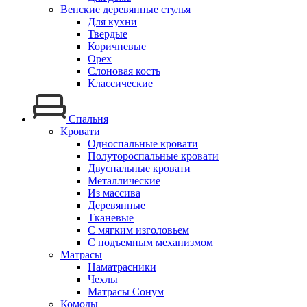
Венские деревянные стулья
Для кухни
Твердые
Коричневые
Орех
Слоновая кость
Классические
Спальня
Кровати
Односпальные кровати
Полутороспальные кровати
Двуспальные кровати
Металлические
Из массива
Деревянные
Тканевые
С мягким изголовьем
С подъемным механизмом
Матрасы
Наматрасники
Чехлы
Матрасы Сонум
Комоды