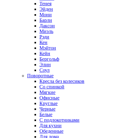
Тенея
Эйден
Мони
Барли
Даксон
Миэль
Рэди
Кен
Мэйтон
Кейн
Бергольф
Элин
Соул
Поворотные
Кресла без колесиков
Со спинкой
Мягкие
Офисные
Круглые
Черные
Белые
С подлокотниками
Для кухни
Обеденные
Для дома