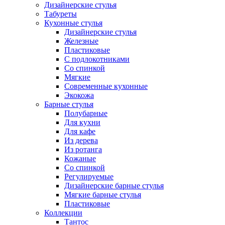
Дизайнерские стулья
Табуреты
Кухонные стулья
Дизайнерские стулья
Железные
Пластиковые
С подлокотниками
Со спинкой
Мягкие
Современные кухонные
Экокожа
Барные стулья
Полубарные
Для кухни
Для кафе
Из дерева
Из ротанга
Кожаные
Со спинкой
Регулируемые
Дизайнерские барные стулья
Мягкие барные стулья
Пластиковые
Коллекции
Тантос