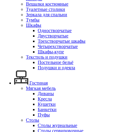
Вешалки костюмные
Туалетные столики
Зеркала для спальни
Тумбы
Шкафы
Одностворчатые
Двустворчатые
Трехстворчатые шкафы
Четырехстворчатые
Шкафы-купе
Текстиль и подушки
Постельное бельё
Подушки и одеяла
Гостиная
Мягкая мебель
Диваны
Кресла
Кушетки
Банкетки
Пуфы
Столы
Столы журнальные
Столы сервировочные