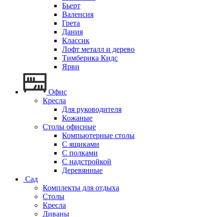
Бьерт
Валенсия
Грета
Дания
Классик
Лофт металл и дерево
Тимберика Кидс
Ярви
Офис
Кресла
Для руководителя
Кожаные
Столы офисные
Компьютерные столы
С ящиками
С полками
С надстройкой
Деревянные
Сад
Комплекты для отдыха
Столы
Кресла
Диваны