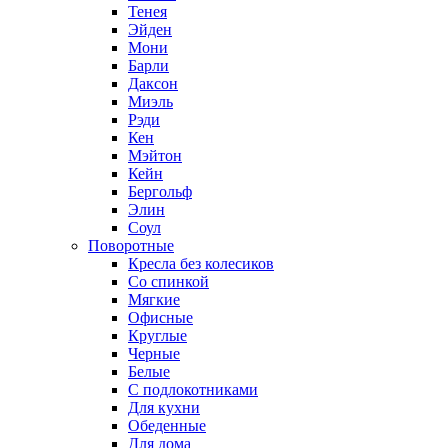
Тенея
Эйден
Мони
Барли
Даксон
Миэль
Рэди
Кен
Мэйтон
Кейн
Бергольф
Элин
Соул
Поворотные
Кресла без колесиков
Со спинкой
Мягкие
Офисные
Круглые
Черные
Белые
С подлокотниками
Для кухни
Обеденные
Для дома