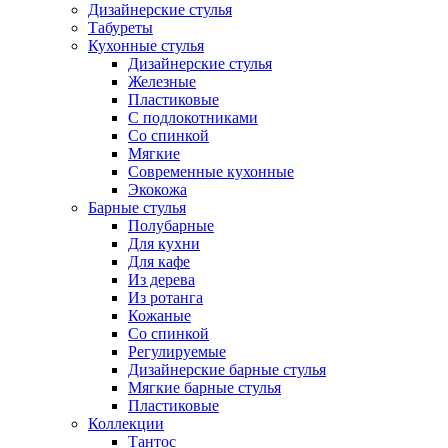
Дизайнерские стулья
Табуреты
Кухонные стулья
Дизайнерские стулья
Железные
Пластиковые
С подлокотниками
Со спинкой
Мягкие
Современные кухонные
Экокожа
Барные стулья
Полубарные
Для кухни
Для кафе
Из дерева
Из ротанга
Кожаные
Со спинкой
Регулируемые
Дизайнерские барные стулья
Мягкие барные стулья
Пластиковые
Коллекции
Тантос