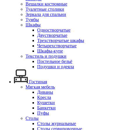
Вешалки костюмные
Туалетные столики
Зеркала для спальни
Тумбы
Шкафы
Одностворчатые
Двустворчатые
Трехстворчатые шкафы
Четырехстворчатые
Шкафы-купе
Текстиль и подушки
Постельное бельё
Подушки и одеяла
Гостиная
Мягкая мебель
Диваны
Кресла
Кушетки
Банкетки
Пуфы
Столы
Столы журнальные
Столы сервировочные