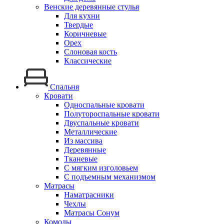
Венские деревянные стулья
Для кухни
Твердые
Коричневые
Орех
Слоновая кость
Классические
Спальня
Кровати
Односпальные кровати
Полутороспальные кровати
Двуспальные кровати
Металлические
Из массива
Деревянные
Тканевые
С мягким изголовьем
С подъемным механизмом
Матрасы
Наматрасники
Чехлы
Матрасы Сонум
Комоды