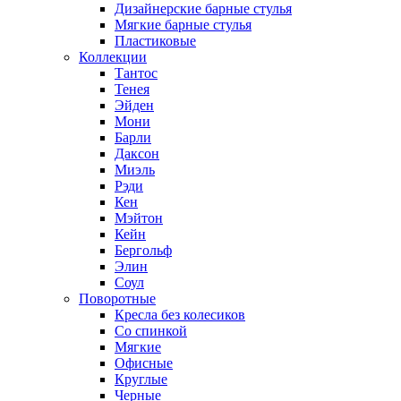
Дизайнерские барные стулья
Мягкие барные стулья
Пластиковые
Коллекции
Тантос
Тенея
Эйден
Мони
Барли
Даксон
Миэль
Рэди
Кен
Мэйтон
Кейн
Бергольф
Элин
Соул
Поворотные
Кресла без колесиков
Со спинкой
Мягкие
Офисные
Круглые
Черные