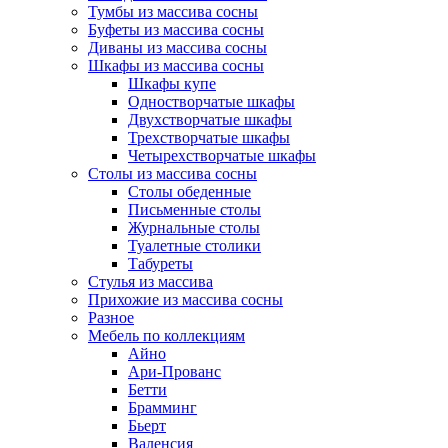
Тумбы из массива сосны
Буфеты из массива сосны
Диваны из массива сосны
Шкафы из массива сосны
Шкафы купе
Одностворчатые шкафы
Двухстворчатые шкафы
Трехстворчатые шкафы
Четырехстворчатые шкафы
Столы из массива сосны
Столы обеденные
Письменные столы
Журнальные столы
Туалетные столики
Табуреты
Стулья из массива
Прихожие из массива сосны
Разное
Мебель по коллекциям
Айно
Ари-Прованс
Бетти
Брамминг
Бьерт
Валенсия