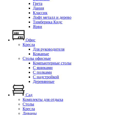
Грета
Дания
Классик
Лофт металл и дерево
Тимберика Кидс
Ярви
Офис
Кресла
Для руководителя
Кожаные
Столы офисные
Компьютерные столы
С ящиками
С полками
С надстройкой
Деревянные
Сад
Комплекты для отдыха
Столы
Кресла
Диваны