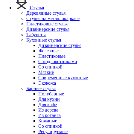
Стулья
Деревянные стулья
Стулья на металлокаркасе
Пластиковые стулья
Дизайнерские стулья
Табуреты
Кухонные стулья
Дизайнерские стулья
Железные
Пластиковые
С подлокотниками
Со спинкой
Мягкие
Современные кухонные
Экокожа
Барные стулья
Полубарные
Для кухни
Для кафе
Из дерева
Из ротанга
Кожаные
Со спинкой
Регулируемые