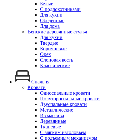
Белые
С подлокотниками
Для кухни
Обеденные
Для дома
Венские деревянные стулья
Для кухни
Твердые
Коричневые
Орех
Слоновая кость
Классические
Спальня
Кровати
Односпальные кровати
Полутороспальные кровати
Двуспальные кровати
Металлические
Из массива
Деревянные
Тканевые
С мягким изголовьем
С подъемным механизмом