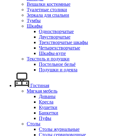
Вешалки костюмные
Туалетные столики
Зеркала для спальни
Тумбы
Шкафы
Одностворчатые
Двустворчатые
Трехстворчатые шкафы
Четырехстворчатые
Шкафы-купе
Текстиль и подушки
Постельное бельё
Подушки и одеяла
Гостиная
Мягкая мебель
Диваны
Кресла
Кушетки
Банкетки
Пуфы
Столы
Столы журнальные
Столы сервировочные