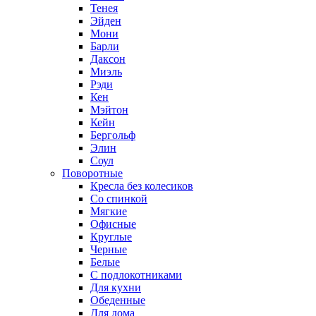
Тенея
Эйден
Мони
Барли
Даксон
Миэль
Рэди
Кен
Мэйтон
Кейн
Бергольф
Элин
Соул
Поворотные
Кресла без колесиков
Со спинкой
Мягкие
Офисные
Круглые
Черные
Белые
С подлокотниками
Для кухни
Обеденные
Для дома