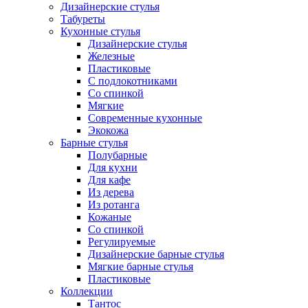
Дизайнерские стулья
Табуреты
Кухонные стулья
Дизайнерские стулья
Железные
Пластиковые
С подлокотниками
Со спинкой
Мягкие
Современные кухонные
Экокожа
Барные стулья
Полубарные
Для кухни
Для кафе
Из дерева
Из ротанга
Кожаные
Со спинкой
Регулируемые
Дизайнерские барные стулья
Мягкие барные стулья
Пластиковые
Коллекции
Тантос