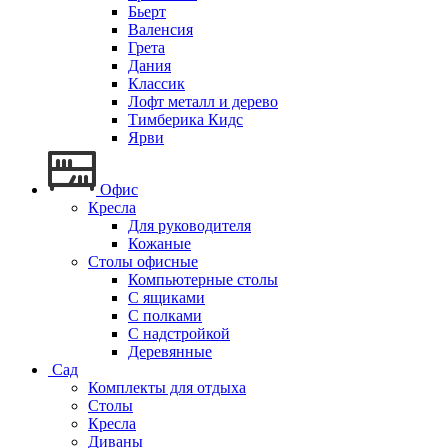
Бьерт
Валенсия
Грета
Дания
Классик
Лофт металл и дерево
Тимберика Кидс
Ярви
Офис
Кресла
Для руководителя
Кожаные
Столы офисные
Компьютерные столы
С ящиками
С полками
С надстройкой
Деревянные
Сад
Комплекты для отдыха
Столы
Кресла
Диваны