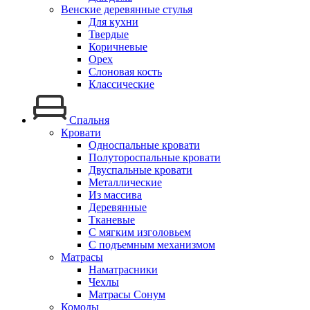
Венские деревянные стулья
Для кухни
Твердые
Коричневые
Орех
Слоновая кость
Классические
Спальня
Кровати
Односпальные кровати
Полутороспальные кровати
Двуспальные кровати
Металлические
Из массива
Деревянные
Тканевые
С мягким изголовьем
С подъемным механизмом
Матрасы
Наматрасники
Чехлы
Матрасы Сонум
Комоды