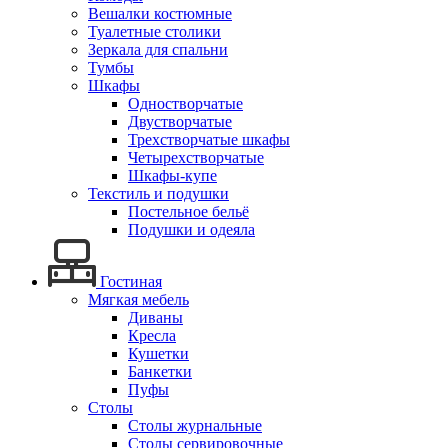
Вешалки костюмные
Туалетные столики
Зеркала для спальни
Тумбы
Шкафы
Одностворчатые
Двустворчатые
Трехстворчатые шкафы
Четырехстворчатые
Шкафы-купе
Текстиль и подушки
Постельное бельё
Подушки и одеяла
Гостиная
Мягкая мебель
Диваны
Кресла
Кушетки
Банкетки
Пуфы
Столы
Столы журнальные
Столы сервировочные