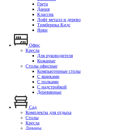
Грета
Дания
Классик
Лофт металл и дерево
Тимберика Кидс
Ярви
Офис
Кресла
Для руководителя
Кожаные
Столы офисные
Компьютерные столы
С ящиками
С полками
С надстройкой
Деревянные
Сад
Комплекты для отдыха
Столы
Кресла
Диваны