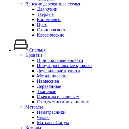
Венские деревянные стулья
Для кухни
Твердые
Коричневые
Орех
Слоновая кость
Классические
Спальня
Кровати
Односпальные кровати
Полутороспальные кровати
Двуспальные кровати
Металлические
Из массива
Деревянные
Тканевые
С мягким изголовьем
С подъемным механизмом
Матрасы
Наматрасники
Чехлы
Матрасы Сонум
Комоды