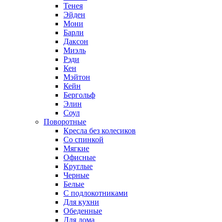
Тенея
Эйден
Мони
Барли
Даксон
Миэль
Рэди
Кен
Мэйтон
Кейн
Бергольф
Элин
Соул
Поворотные
Кресла без колесиков
Со спинкой
Мягкие
Офисные
Круглые
Черные
Белые
С подлокотниками
Для кухни
Обеденные
Для дома