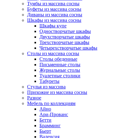
Тумбы из массива сосны
Буфеты из массива сосны
Диваны из массива сосны
Шкафы из массива сосны
Шкафы купе
Одностворчатые шкафы
Двухстворчатые шкафы
Трехстворчатые шкафы
Четырехстворчатые шкафы
Столы из массива сосны
Столы обеденные
Письменные столы
Журнальные столы
Туалетные столики
Табуреты
Стулья из массива
Прихожие из массива сосны
Разное
Мебель по коллекциям
Айно
Ари-Прованс
Бетти
Брамминг
Бьерт
Валенсия