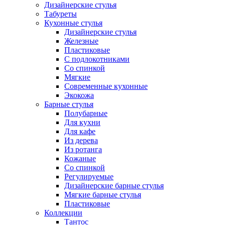
Дизайнерские стулья
Табуреты
Кухонные стулья
Дизайнерские стулья
Железные
Пластиковые
С подлокотниками
Со спинкой
Мягкие
Современные кухонные
Экокожа
Барные стулья
Полубарные
Для кухни
Для кафе
Из дерева
Из ротанга
Кожаные
Со спинкой
Регулируемые
Дизайнерские барные стулья
Мягкие барные стулья
Пластиковые
Коллекции
Тантос