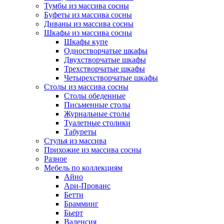
Тумбы из массива сосны
Буфеты из массива сосны
Диваны из массива сосны
Шкафы из массива сосны
Шкафы купе
Одностворчатые шкафы
Двухстворчатые шкафы
Трехстворчатые шкафы
Четырехстворчатые шкафы
Столы из массива сосны
Столы обеденные
Письменные столы
Журнальные столы
Туалетные столики
Табуреты
Стулья из массива
Прихожие из массива сосны
Разное
Мебель по коллекциям
Айно
Ари-Прованс
Бетти
Брамминг
Бьерт
Валенсия