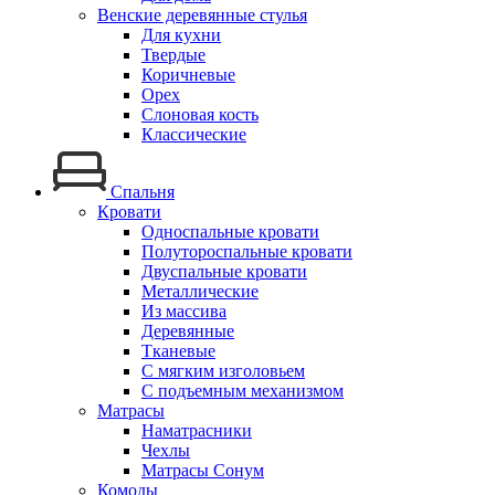
Венские деревянные стулья
Для кухни
Твердые
Коричневые
Орех
Слоновая кость
Классические
Спальня
Кровати
Односпальные кровати
Полутороспальные кровати
Двуспальные кровати
Металлические
Из массива
Деревянные
Тканевые
С мягким изголовьем
С подъемным механизмом
Матрасы
Наматрасники
Чехлы
Матрасы Сонум
Комоды