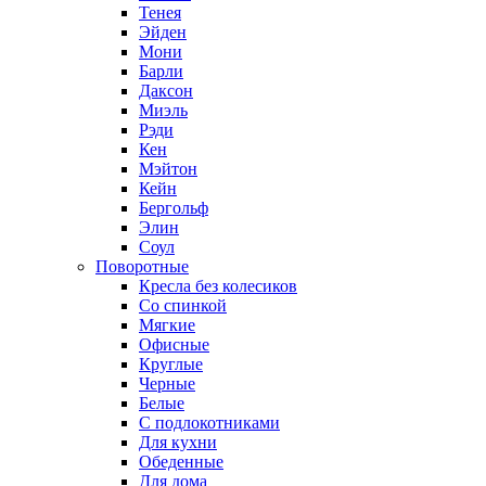
Тенея
Эйден
Мони
Барли
Даксон
Миэль
Рэди
Кен
Мэйтон
Кейн
Бергольф
Элин
Соул
Поворотные
Кресла без колесиков
Со спинкой
Мягкие
Офисные
Круглые
Черные
Белые
С подлокотниками
Для кухни
Обеденные
Для дома