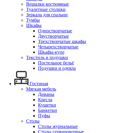
Вешалки костюмные
Туалетные столики
Зеркала для спальни
Тумбы
Шкафы
Одностворчатые
Двустворчатые
Трехстворчатые шкафы
Четырехстворчатые
Шкафы-купе
Текстиль и подушки
Постельное бельё
Подушки и одеяла
Гостиная
Мягкая мебель
Диваны
Кресла
Кушетки
Банкетки
Пуфы
Столы
Столы журнальные
Столы сервировочные