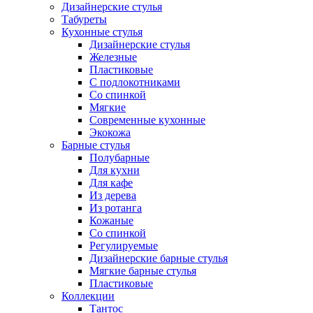
Дизайнерские стулья
Табуреты
Кухонные стулья
Дизайнерские стулья
Железные
Пластиковые
С подлокотниками
Со спинкой
Мягкие
Современные кухонные
Экокожа
Барные стулья
Полубарные
Для кухни
Для кафе
Из дерева
Из ротанга
Кожаные
Со спинкой
Регулируемые
Дизайнерские барные стулья
Мягкие барные стулья
Пластиковые
Коллекции
Тантос